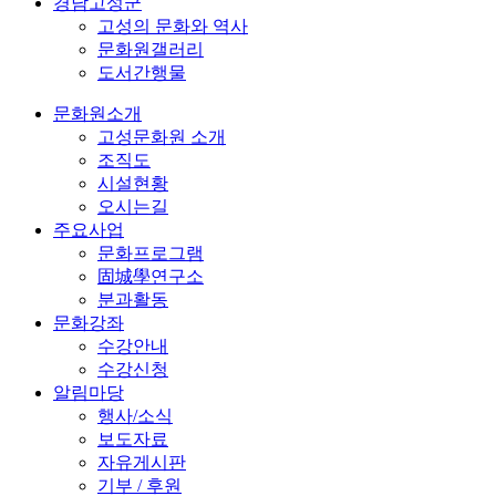
경남고성군
고성의 문화와 역사
문화원갤러리
도서간행물
문화원소개
고성문화원 소개
조직도
시설현황
오시는길
주요사업
문화프로그램
固城學연구소
분과활동
문화강좌
수강안내
수강신청
알림마당
행사/소식
보도자료
자유게시판
기부 / 후원