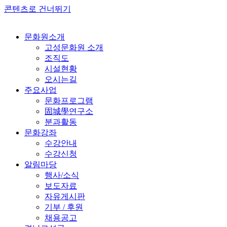
콘텐츠로 건너뛰기
문화원소개
고성문화원 소개
조직도
시설현황
오시는길
주요사업
문화프로그램
固城學연구소
분과활동
문화강좌
수강안내
수강신청
알림마당
행사/소식
보도자료
자유게시판
기부 / 후원
채용공고