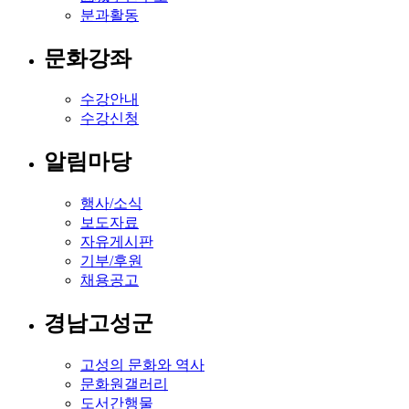
분과활동
문화강좌
수강안내
수강신청
알림마당
행사/소식
보도자료
자유게시판
기부/후원
채용공고
경남고성군
고성의 문화와 역사
문화원갤러리
도서간행물