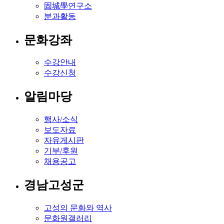
固城學연구소
분과활동
문화강좌
수강안내
수강신청
알림마당
행사/소식
보도자료
자유게시판
기부/후원
채용공고
경남고성군
고성의 문화와 역사
문화원갤러리