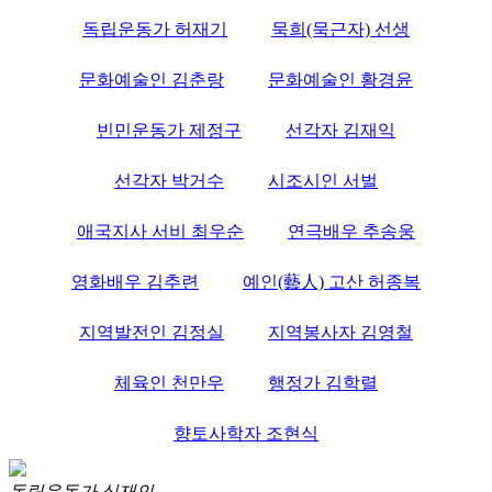
독립운동가 허재기
묵희(묵근자) 선생
문화예술인 김춘랑
문화예술인 황경윤
빈민운동가 제정구
선각자 김재익
선각자 박거수
시조시인 서벌
애국지사 서비 최우순
연극배우 추송웅
영화배우 김추련
예인(藝人) 고산 허종복
지역발전인 김정실
지역봉사자 김영철
체육인 천만우
행정가 김학렬
향토사학자 조현식
독립운동가 심재인