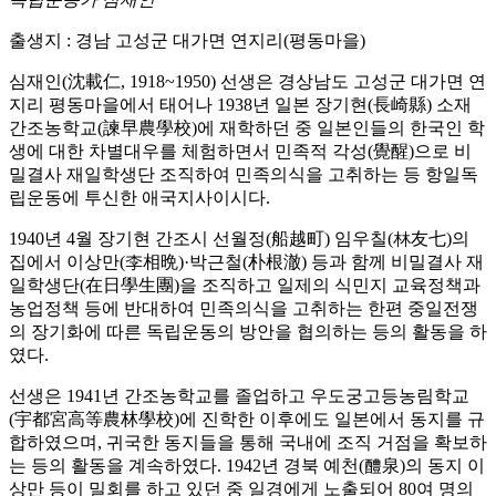
출생지 : 경남 고성군 대가면 연지리(평동마을)
심재인(沈載仁, 1918~1950) 선생은 경상남도 고성군 대가면 연
지리 평동마을에서 태어나 1938년 일본 장기현(長崎縣) 소재
간조농학교(諫早農學校)에 재학하던 중 일본인들의 한국인 학
생에 대한 차별대우를 체험하면서 민족적 각성(覺醒)으로 비
밀결사 재일학생단 조직하여 민족의식을 고취하는 등 항일독
립운동에 투신한 애국지사이시다.
1940년 4월 장기현 간조시 선월정(船越町) 임우칠(林友七)의
집에서 이상만(李相晩)·박근철(朴根澈) 등과 함께 비밀결사 재
일학생단(在日學生團)을 조직하고 일제의 식민지 교육정책과
농업정책 등에 반대하여 민족의식을 고취하는 한편 중일전쟁
의 장기화에 따른 독립운동의 방안을 협의하는 등의 활동을 하
였다.
선생은 1941년 간조농학교를 졸업하고 우도궁고등농림학교
(宇都宮高等農林學校)에 진학한 이후에도 일본에서 동지를 규
합하였으며, 귀국한 동지들을 통해 국내에 조직 거점을 확보하
는 등의 활동을 계속하였다. 1942년 경북 예천(醴泉)의 동지 이
상만 등이 밀회를 하고 있던 중 일경에게 노출되어 80여 명의