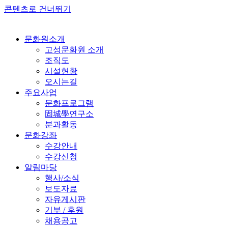
콘텐츠로 건너뛰기
문화원소개
고성문화원 소개
조직도
시설현황
오시는길
주요사업
문화프로그램
固城學연구소
분과활동
문화강좌
수강안내
수강신청
알림마당
행사/소식
보도자료
자유게시판
기부 / 후원
채용공고