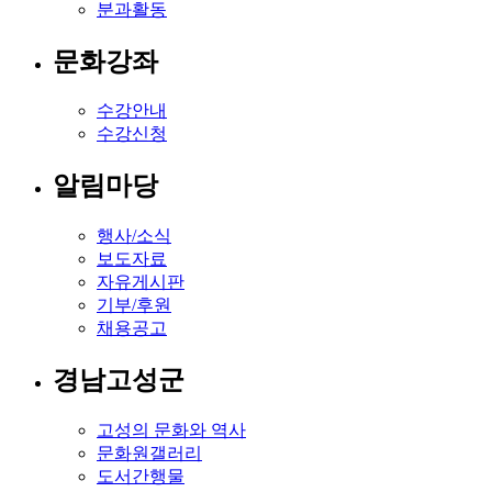
분과활동
문화강좌
수강안내
수강신청
알림마당
행사/소식
보도자료
자유게시판
기부/후원
채용공고
경남고성군
고성의 문화와 역사
문화원갤러리
도서간행물