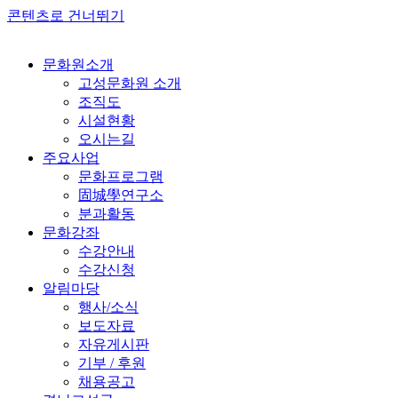
콘텐츠로 건너뛰기
문화원소개
고성문화원 소개
조직도
시설현황
오시는길
주요사업
문화프로그램
固城學연구소
분과활동
문화강좌
수강안내
수강신청
알림마당
행사/소식
보도자료
자유게시판
기부 / 후원
채용공고