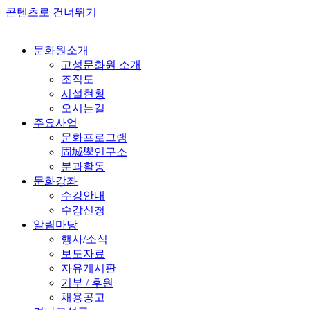
콘텐츠로 건너뛰기
문화원소개
고성문화원 소개
조직도
시설현황
오시는길
주요사업
문화프로그램
固城學연구소
분과활동
문화강좌
수강안내
수강신청
알림마당
행사/소식
보도자료
자유게시판
기부 / 후원
채용공고