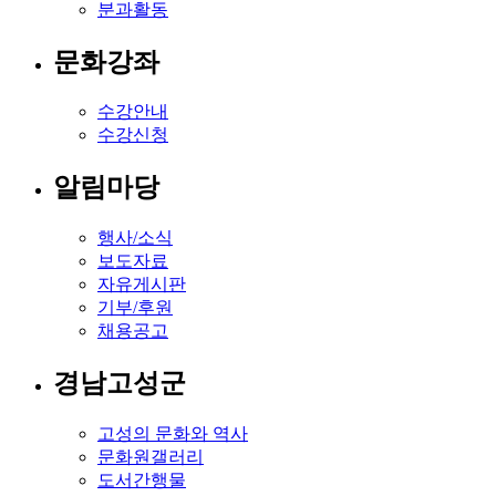
분과활동
문화강좌
수강안내
수강신청
알림마당
행사/소식
보도자료
자유게시판
기부/후원
채용공고
경남고성군
고성의 문화와 역사
문화원갤러리
도서간행물