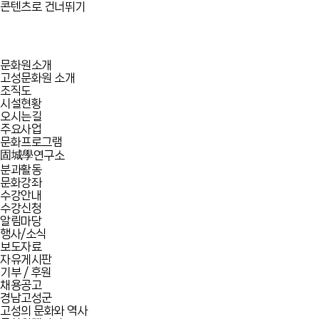
콘텐츠로 건너뛰기
문화원소개
고성문화원 소개
조직도
시설현황
오시는길
주요사업
문화프로그램
固城學연구소
분과활동
문화강좌
수강안내
수강신청
알림마당
행사/소식
보도자료
자유게시판
기부 / 후원
채용공고
경남고성군
고성의 문화와 역사