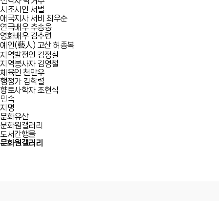
선각자 박거수
시조시인 서벌
애국지사 서비 최우순
연극배우 추송웅
영화배우 김추련
예인(藝人) 고산 허종복
지역발전인 김정실
지역봉사자 김영철
체육인 천만우
행정가 김학렬
향토사학자 조현식
민속
지명
문화유산
문화원갤러리
도서간행물
문화원갤러리