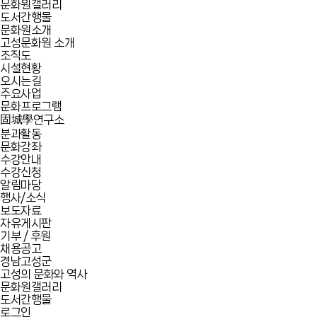
문화원갤러리
도서간행물
문화원소개
고성문화원 소개
조직도
시설현황
오시는길
주요사업
문화프로그램
固城學연구소
분과활동
문화강좌
수강안내
수강신청
알림마당
행사/소식
보도자료
자유게시판
기부 / 후원
채용공고
경남고성군
고성의 문화와 역사
문화원갤러리
도서간행물
로그인