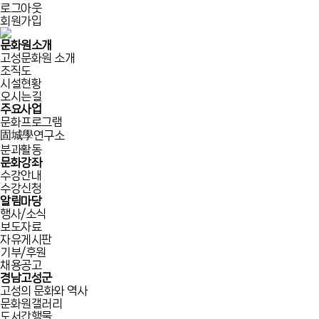
로그아웃
회원가입
문화원소개
고성문화원 소개
조직도
시설현황
오시는길
주요사업
문화프로그램
固城學연구소
분과활동
문화강좌
수강안내
수강신청
알림마당
행사/소식
보도자료
자유게시판
기부/후원
채용공고
경남고성군
고성의 문화와 역사
문화원갤러리
도서간행물