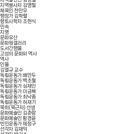
지역봉사자 김영철
체육인 천만우
행정가 김학렬
향토사학자 조현식
민속
지명
문화유산
문화원갤러리
도서간행물
고성의 문화와 역사
역사
인물
김열규 교수
독립운동가 배만두
독립운동가 백초월
독립운동가 심재인
독립운동가 이금복
독립운동가 최낙종
독립운동가 허재기
묵희(묵근자) 선생
문화예술인 김춘랑
문화예술인 황경윤
빈민운동가 제정구
선각자 김재익