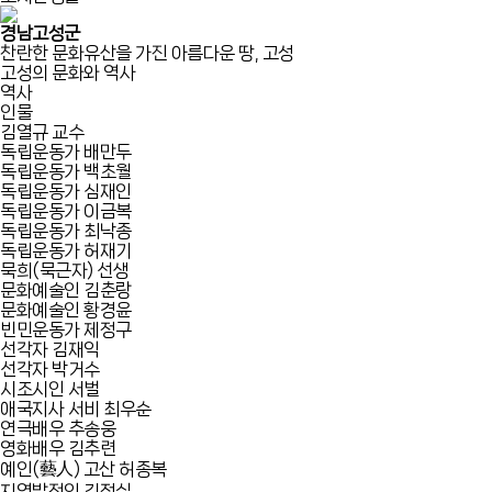
경남고성군
찬란한 문화유산을 가진 아름다운 땅, 고성
고성의 문화와 역사
역사
인물
김열규 교수
독립운동가 배만두
독립운동가 백초월
독립운동가 심재인
독립운동가 이금복
독립운동가 최낙종
독립운동가 허재기
묵희(묵근자) 선생
문화예술인 김춘랑
문화예술인 황경윤
빈민운동가 제정구
선각자 김재익
선각자 박거수
시조시인 서벌
애국지사 서비 최우순
연극배우 추송웅
영화배우 김추련
예인(藝人) 고산 허종복
지역발전인 김정실